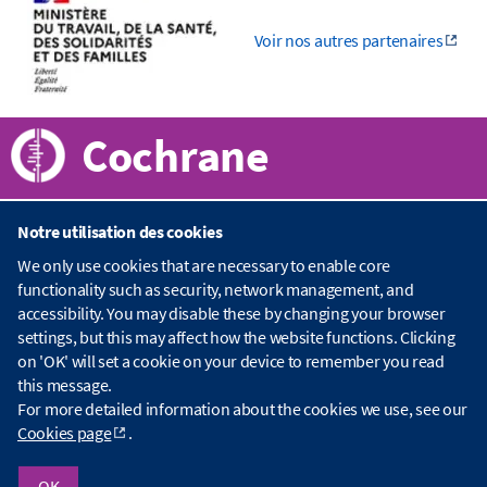
Voir nos autres partenaires
Cochrane
Notre utilisation des cookies
A propos de Cochrane
We only use cookies that are necessary to enable core
functionality such as security, network management, and
C
accessibility. You may disable these by changing your browser
o
Publications
c
settings, but this may affect how the website functions. Clicking
h
on 'OK' will set a cookie on your device to remember you read
r
B
this message.
a
i
Nous contacter
For more detailed information about the cookies we use, see our
n
b
Cookies page
.
e
l
.
i
D
Copyright © 2026 The Cochrane Collaboration
o
o
e
OK
Index
|
Website Terms & Conditions
|
Avertissement
|
Confidentialité
|
Politique