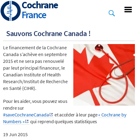
Cochrane
Skip
to
France
main
content
Sauvons Cochrane Canada !
Le financement de la Cochrane
Canada s’achève en septembre
2015 et ne sera pas renouvelé
par leut principal financeur, le
Canadian Institute of Health
Research/Institut de Recherche
en Santé (CIHR).
Pour les aider, vous pouvez vous
rendre sur
#saveCochraneCanada
et accéder à leur page
« Cochrane by
Numbers »
qui reprend quelques statistiques
19 Jun 2015