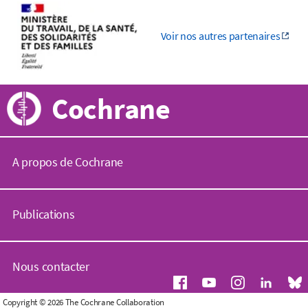
Voir nos autres partenaires
Cochrane
A propos de Cochrane
C
o
Publications
c
h
r
B
a
i
Nous contacter
n
b
e
l
.
i
D
Copyright © 2026 The Cochrane Collaboration