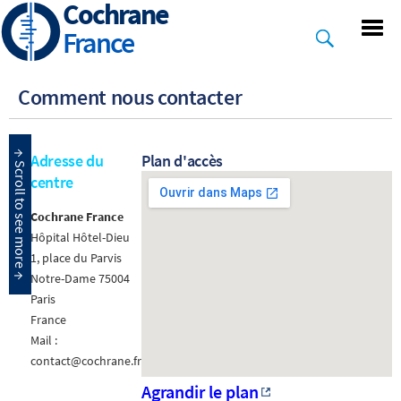
Cochrane
Skip
to
France
main
content
Comment nous contacter
Adresse du
Plan d'accès
centre
Cochrane France
Hôpital Hôtel-Dieu
1, place du Parvis
Notre-Dame 75004
Paris
France
Mail :
contact@cochrane.fr
Agrandir le plan