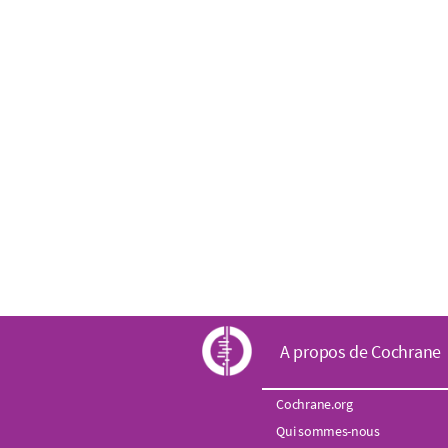
C
A propos de Cochrane
o
Cochrane.org
Qui sommes-nous