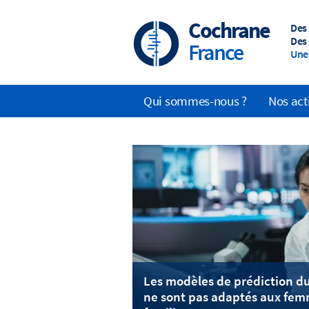
Skip
to
Cochrane
Des
main
Des 
France
content
Une 
Qui sommes-nous ?
Nos act
Main
navigation
Les modèles de prédiction du
ne sont pas adaptés aux fem