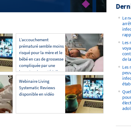
Dern
Le n
arrê
infe
rapp
L’accouchement
Les 
prématuré semble moins
voya
risqué pour la mère et le
cont
bébé en cas de grossesse
de l
compliquée par une
Les
hypertension artérielle
peuv
infe
Webinaire Living
étab
Systematic Reviews
Quel
disponible en vidéo
pour 
élec
adol