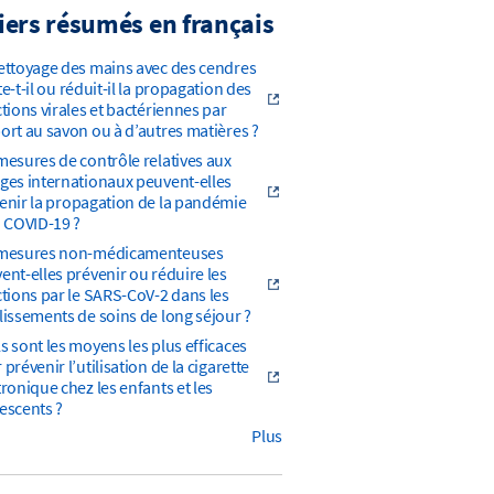
iers résumés en français
ettoyage des mains avec des cendres
te-t-il ou réduit-il la propagation des
ctions virales et bactériennes par
ort au savon ou à d’autres matières ?
mesures de contrôle relatives aux
ges internationaux peuvent-elles
enir la propagation de la pandémie
a COVID-19 ?
 mesures non-médicamenteuses
ent-elles prévenir ou réduire les
ctions par le SARS-CoV-2 dans les
lissements de soins de long séjour ?
s sont les moyens les plus efficaces
prévenir l’utilisation de la cigarette
tronique chez les enfants et les
escents ?
Plus