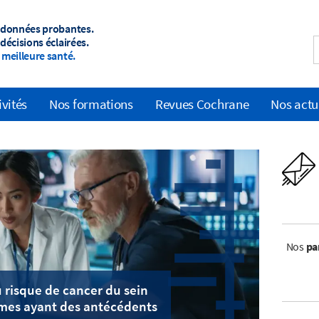
 données probantes.
décisions éclairées.
meilleure santé.
ivités
Nos formations
Revues Cochrane
Nos actu
Nos
pa
 risque de cancer du sein
mes ayant des antécédents