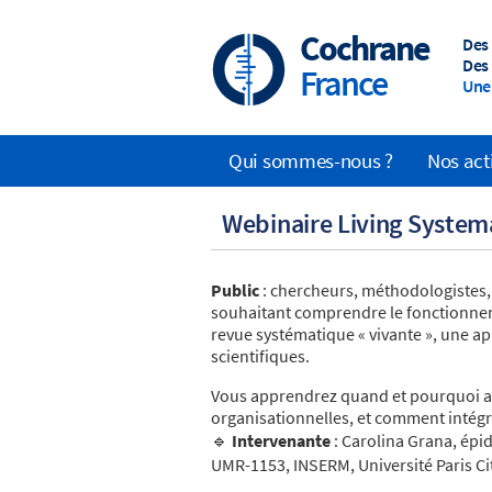
Skip
to
Cochrane
Des
main
Des 
France
content
Une 
Qui sommes-nous ?
Nos act
Main
Webinaire Living System
navigation
Public
: chercheurs, méthodologistes,
souhaitant comprendre le fonctionneme
revue systématique « vivante », une 
scientifiques.
Vous apprendrez quand et pourquoi ad
organisationnelles, et comment intégr
🔹
Intervenante
: Carolina Grana, ép
UMR-1153, INSERM, Université Paris Ci