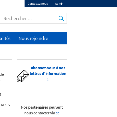
Contactez-nous
Admin
Top
menu
alités
Nous rejoindre
Abonnez-vous à nos
lettres d'information
 de
!
s
t
(CRESS
Nos
partenaires
peuvent
nous contacter via
ce